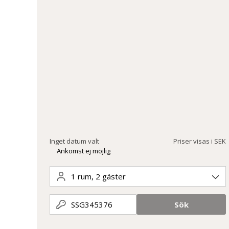
Inget datum valt
Priser visas i SEK
Ankomst ej möjlig
1
rum
,
2
gäster
SSG345376
Sök