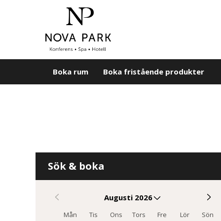
Boka rum
Boka fristående produkter
Skip to main content
Sök & boka
Augusti 2026
Mån
Tis
Ons
Tors
Fre
Lör
Sön