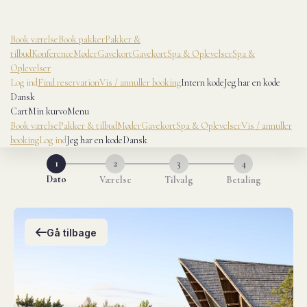
Book værelse
Book pakker
Pakker &
tilbud
Konference
Møder
Gavekort
Gavekort
Spa & Oplevelser
Spa &
Oplevelser
Log ind
Find reservation
Vis / annuller booking
Intern kode
Jeg har en kode
Dansk
Cart
Min kurv
0
Menu
Book værelse
Pakker & tilbud
Møder
Gavekort
Spa & Oplevelser
Vis / annuller
booking
Log ind
Jeg har en kode
Dansk
1
2
3
4
Dato
Værelse
Tilvalg
Betaling
Skip to main content
Gå tilbage