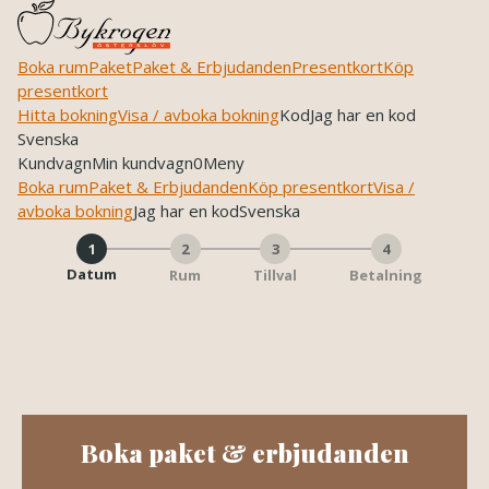
Boka rum
Paket
Paket & Erbjudanden
Presentkort
Köp
presentkort
Hitta bokning
Visa / avboka bokning
Kod
Jag har en kod
Svenska
Kundvagn
Min kundvagn
0
Meny
Boka rum
Paket & Erbjudanden
Köp presentkort
Visa /
avboka bokning
Jag har en kod
Svenska
1
2
3
4
Datum
Rum
Tillval
Betalning
Skip to main content
Boka paket & erbjudanden