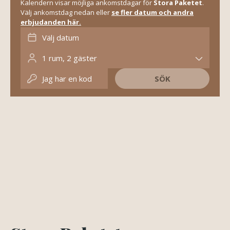
Kalendern visar möjliga ankomstdagar för
Stora Paketet
.
Välj ankomstdag nedan eller
se fler datum och andra
erbjudanden här.
Välj datum
1
rum
,
2
gäster
Jag har en kod
SÖK