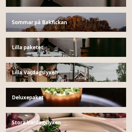
Sommar på Bakfickan
Lilla paketet
Lilla Vardagslyxen
Deluxepaket
Stora Vardagslyxen