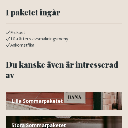
I paketet ingår
Frukost
10-rätters avsmakningsmeny
Ankomstfika
Du kanske även är intresserad
av
Lilla Sommarpaketet
Stora Sommarpaketet