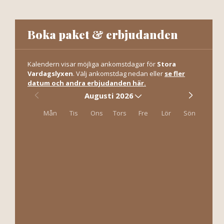
Skip to main content
Boka paket & erbjudanden
Kalendern visar möjliga ankomstdagar för
Stora
Vardagslyxen
. Välj ankomstdag nedan eller
se fler
datum och andra erbjudanden här.
Augusti 2026
Mån
Tis
Ons
Tors
Fre
Lör
Sön