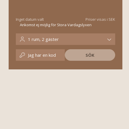
Inget datum valt
Priser visas i SEK
Ankomst ej möjlig för Stora Vardagslyxen
1
rum
,
2
gäster
Jag har en kod
SÖK