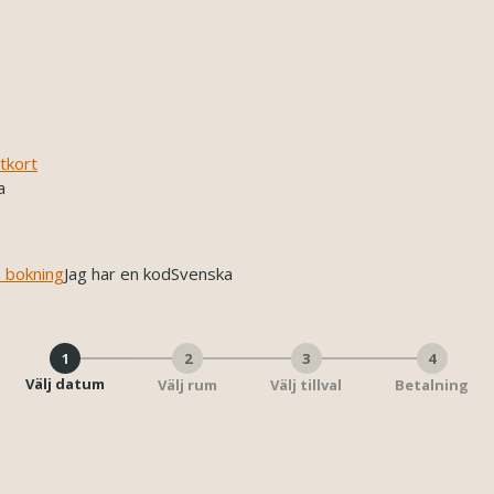
tkort
a
a bokning
Jag har en kod
Svenska
1
2
3
4
Välj datum
Välj rum
Välj tillval
Betalning