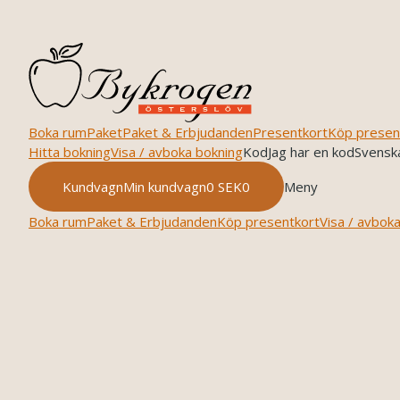
Boka rum
Paket
Paket & Erbjudanden
Presentkort
Köp presen
Hitta bokning
Visa / avboka bokning
Kod
Jag har en kod
Svensk
Kundvagn
Min kundvagn
0
SEK
0
Meny
Boka rum
Paket & Erbjudanden
Köp presentkort
Visa / avbok