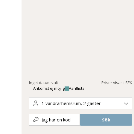
Inget datum valt
Priser visas i SEK
Ankomst ej möjlig
Väntlista
1
vandrarhemsrum
,
2
gäster
Jag har en kod
Sök