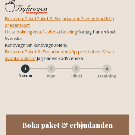
Boka rum
Paket
Paket & Erbjudanden
Presentkort
Köp
presentkort
Hitta bokning
Visa / avboka bokning
Kod
Jag har en kod
Svenska
Kundvagn
Min kundvagn
0
Meny
Boka rum
Paket & Erbjudanden
Köp presentkort
Visa /
avboka bokning
Jag har en kod
Svenska
1
2
3
4
Datum
Rum
Tillval
Betalning
Skip to main content
Boka paket & erbjudanden