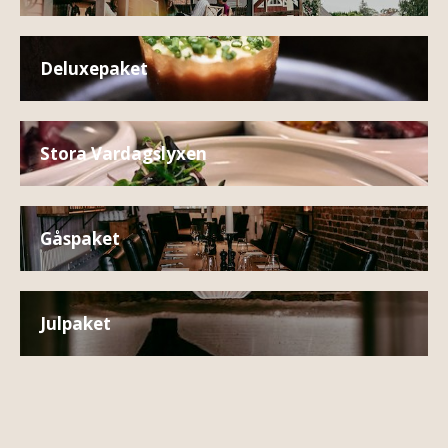
Deluxepaket
Stora Vardagslyxen
Gåspaket
Julpaket