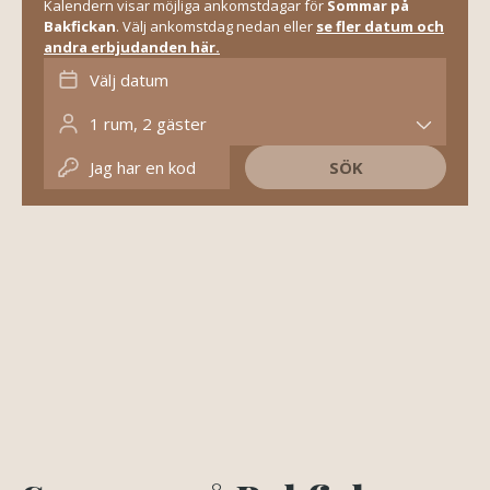
Kalendern visar möjliga ankomstdagar för
Sommar på
Bakfickan
. Välj ankomstdag nedan eller
se fler datum och
andra erbjudanden här.
Välj datum
1
rum
,
2
gäster
Jag har en kod
SÖK